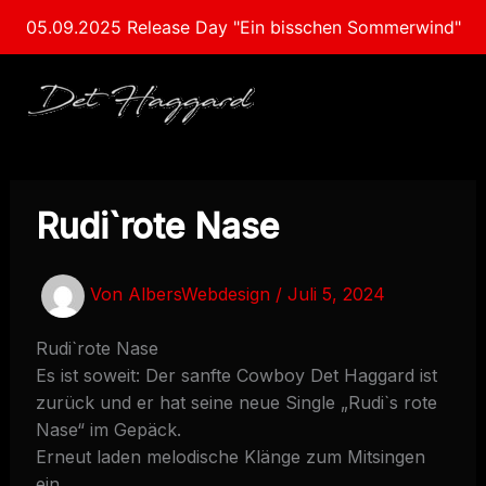
Zum
05.09.2025 Release Day "Ein bisschen Sommerwind"
Inhalt
springen
Rudi`rote Nase
Von
AlbersWebdesign
/
Juli 5, 2024
Rudi`rote Nase
Es ist soweit: Der sanfte Cowboy Det Haggard ist
zurück und er hat seine neue Single „Rudi`s rote
Nase“ im Gepäck.
Erneut laden melodische Klänge zum Mitsingen
ein.