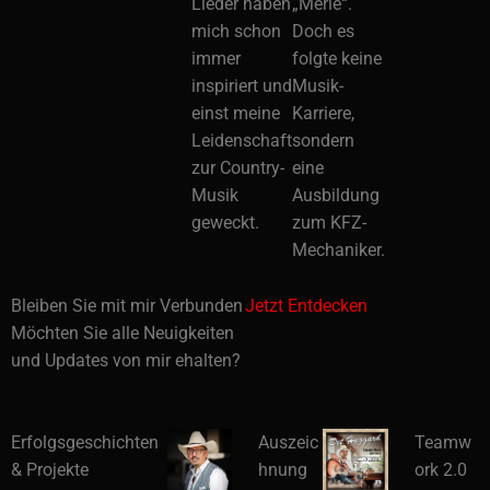
Lieder haben
„Merle“.
mich schon
Doch es
immer
folgte keine
inspiriert und
Musik-
einst meine
Karriere,
Leidenschaft
sondern
zur Country-
eine
Musik
Ausbildung
geweckt.
zum KFZ-
Mechaniker.
Bleiben Sie mit mir Verbunden
Jetzt Entdecken
Möchten Sie alle Neuigkeiten
und Updates von mir ehalten?
Erfolgsgeschichten
Auszeic
Teamw
& Projekte
hnung
ork 2.0