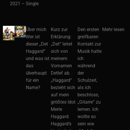
2021 – Single
Über mich
Kurz zur
Den ersten
Mehr lesen
Wer ist
Erklärung:
greifbaren
dieser „Det
„Det“ leitet
Kontakt zur
Haggard“
sich von
Musik hatte
und was ist
meinem
ich
das
Vornamen
während
überhaupt
Detlef ab.
der
für ein
„Haggard“
Schulzeit,
Name?
bezieht sich
als ich
auf mein
beschloss,
größtes Idol:
„Gitarre“ zu
Merle
lernen. Ich
Haggard.
wollte so
Haggard’s
sein wie